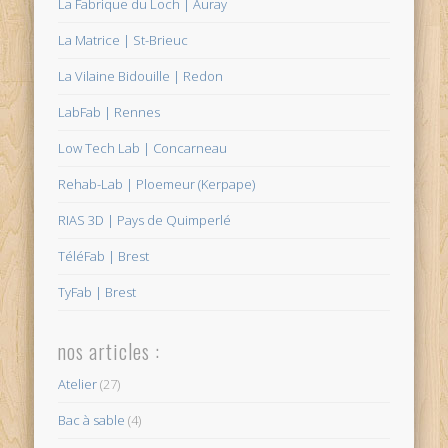
La Fabrique du Loch | Auray
La Matrice | St-Brieuc
La Vilaine Bidouille | Redon
LabFab | Rennes
Low Tech Lab | Concarneau
Rehab-Lab | Ploemeur (Kerpape)
RIAS 3D | Pays de Quimperlé
TéléFab | Brest
TyFab | Brest
nos articles :
Atelier
(27)
Bac à sable
(4)