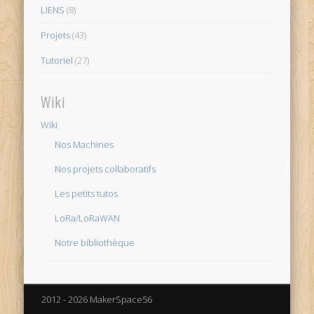
LIENS
(8)
Projets
(43)
Tutoriel
(27)
Wiki
Wiki
Nos Machines
Nos projets collaboratifs
Les petits tutos
LoRa/LoRaWAN
Notre bibliothèque
2012 - 2026 MakerSpace56