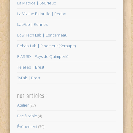
La Matrice | St-Brieuc
La Vilaine Bidouille | Redon
LabFab | Rennes
Low Tech Lab | Concarneau
Rehab-Lab | Ploemeur (Kerpape)
RIAS 3D | Pays de Quimperlé
TéléFab | Brest
TyFab | Brest
nos articles :
Atelier
(27)
Bac à sable
(4)
Évènement
(39)