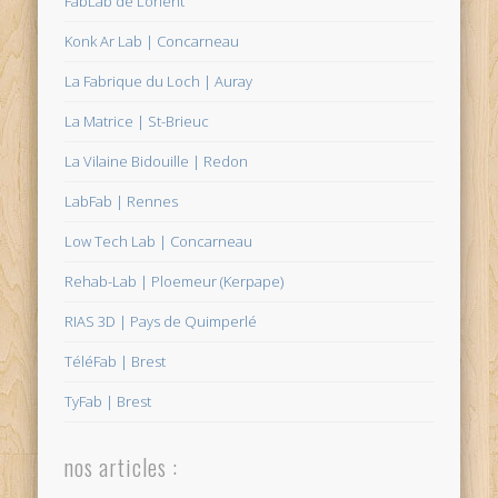
FabLab de Lorient
Konk Ar Lab | Concarneau
La Fabrique du Loch | Auray
La Matrice | St-Brieuc
La Vilaine Bidouille | Redon
LabFab | Rennes
Low Tech Lab | Concarneau
Rehab-Lab | Ploemeur (Kerpape)
RIAS 3D | Pays de Quimperlé
TéléFab | Brest
TyFab | Brest
nos articles :