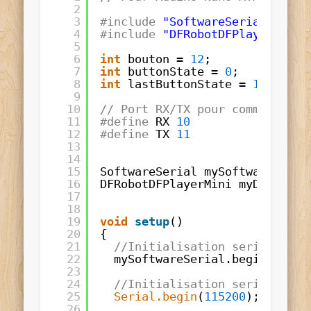
2
3
#include
"SoftwareSerial.h"
//
4
#include
"DFRobotDFPlayerMini.
5
6
int
bouton 
=
12
;
7
int
buttonState 
=
0
;         
/
8
int
lastButtonState 
=
1
;     
/
9
10
// Port RX/TX pour communicati
11
#define
RX 
10
12
#define
TX 
11
13
14
15
SoftwareSerial mySoftwareSeria
16
DFRobotDFPlayerMini myDFPlayer
17
18
19
void
setup
()
20
{
21
//Initialisation serial DFpl
22
mySoftwareSerial.begin(
9600
)
23
24
//Initialisation serial Ardu
25
Serial.begin
(
115200
);
26