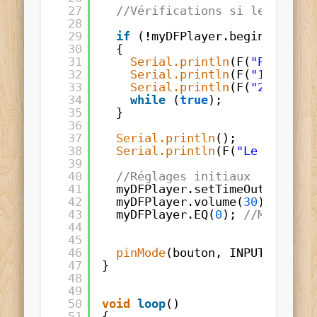
27
//Vérifications si le module
28
29
if
(
!
myDFPlayer.begin(mySoft
30
{
31
Serial.println
(F(
"Problème
32
Serial.println
(F(
"1. Vérif
33
Serial.println
(F(
"2. Insér
34
while
(
true
);
35
}
36
37
Serial.println
();
38
Serial.println
(F(
"Le module 
39
40
//Réglages initiaux
41
myDFPlayer.setTimeOut(
500
); 
42
myDFPlayer.volume(
30
); 
//Vol
43
myDFPlayer.EQ(
0
); 
//Mode d'e
44
45
46
pinMode
(bouton, INPUT_PULLUP
47
}
48
49
50
void
loop
()
51
{