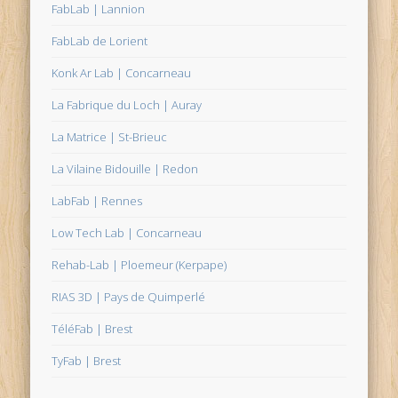
FabLab | Lannion
FabLab de Lorient
Konk Ar Lab | Concarneau
La Fabrique du Loch | Auray
La Matrice | St-Brieuc
La Vilaine Bidouille | Redon
LabFab | Rennes
Low Tech Lab | Concarneau
Rehab-Lab | Ploemeur (Kerpape)
RIAS 3D | Pays de Quimperlé
TéléFab | Brest
TyFab | Brest