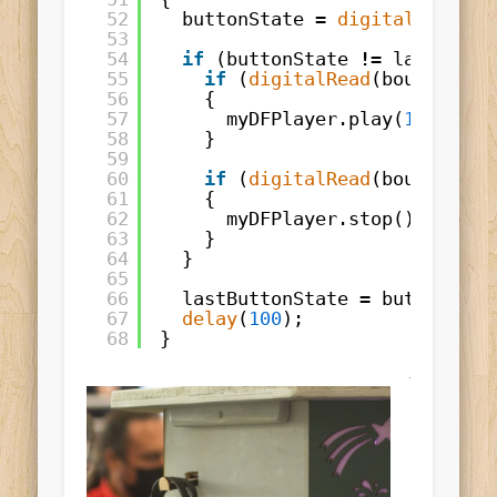
52
buttonState 
=
digitalRead
(bo
53
54
if
(buttonState 
!
=
lastButto
55
if
(
digitalRead
(bouton) 
=
=
56
{
57
myDFPlayer.play(
1
);     
58
}
59
60
if
(
digitalRead
(bouton) 
=
=
61
{
62
myDFPlayer.stop();      
63
}
64
}
65
66
lastButtonState 
=
buttonStat
67
delay
(
100
);
68
}