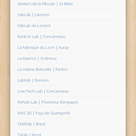
Ateliers de la flibuste | St-Malo
FabLab | Lannion
FabLab de Lorient
Konk Ar Lab | Concarneau
La Fabrique du Loch | Auray
La Matrice | St-Brieuc
La Vilaine Bidouille | Redon
LabFab | Rennes
Low Tech Lab | Concarneau
Rehab-Lab | Ploemeur (Kerpape)
RIAS 3D | Pays de Quimperlé
TéléFab | Brest
TyFab | Brest