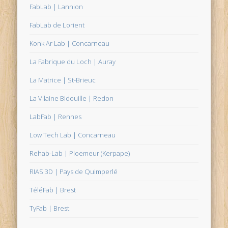
FabLab | Lannion
FabLab de Lorient
Konk Ar Lab | Concarneau
La Fabrique du Loch | Auray
La Matrice | St-Brieuc
La Vilaine Bidouille | Redon
LabFab | Rennes
Low Tech Lab | Concarneau
Rehab-Lab | Ploemeur (Kerpape)
RIAS 3D | Pays de Quimperlé
TéléFab | Brest
TyFab | Brest