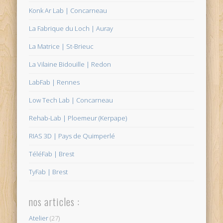
Konk Ar Lab | Concarneau
La Fabrique du Loch | Auray
La Matrice | St-Brieuc
La Vilaine Bidouille | Redon
LabFab | Rennes
Low Tech Lab | Concarneau
Rehab-Lab | Ploemeur (Kerpape)
RIAS 3D | Pays de Quimperlé
TéléFab | Brest
TyFab | Brest
nos articles :
Atelier
(27)