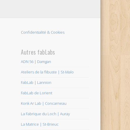
Confidentialité & Cookies
Autres fabLabs
ADN 56 | Damgan
Ateliers de la flibuste | St-Malo
FabLab | Lannion
FabLab de Lorient
Konk Ar Lab | Concarneau
La Fabrique du Loch | Auray
La Matrice | St-Brieuc