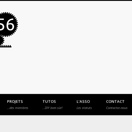
MakerSpace56
PROJETS
TUTOS
L’ASSO
CONTACT
…des membres
…DIY bien sûr!
Les statuts
Contactez-nous