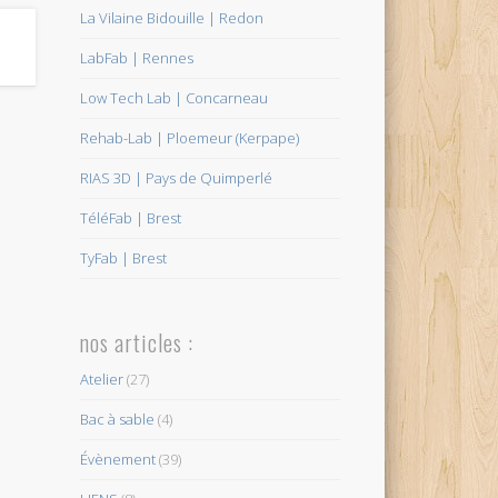
La Vilaine Bidouille | Redon
LabFab | Rennes
Low Tech Lab | Concarneau
Rehab-Lab | Ploemeur (Kerpape)
RIAS 3D | Pays de Quimperlé
TéléFab | Brest
TyFab | Brest
nos articles :
Atelier
(27)
Bac à sable
(4)
Évènement
(39)