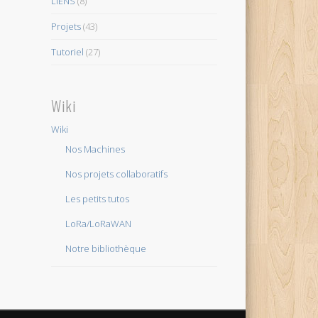
LIENS
(8)
Projets
(43)
Tutoriel
(27)
Wiki
Wiki
Nos Machines
Nos projets collaboratifs
Les petits tutos
LoRa/LoRaWAN
Notre bibliothèque